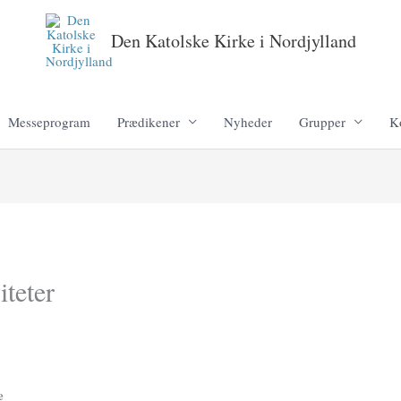
Den Katolske Kirke i Nordjylland
Messeprogram
Prædikener
Nyheder
Grupper
K
teter
e