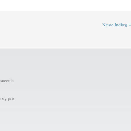
Næste Indlæg
 saecula
 og pris