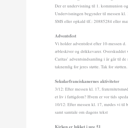
Der er undervisning til 1. kommunion og
Undervisningen begynder til messen kl. 1
SMS eller opkald tlf.: 20885284 eller m
Adventsfest
Vi holder adventsfest efter 10-messen d. 
æbleskiver og drikkevarer. Overskuddet vi
Caritas’ adventsindsamling i år går til d
taknemlig for jeres støtte. Tak for støtten.
Sekularfranciskanernes aktiviteter
3/12: Efter messen kl. 17, fraternitetsm
et liv i fattigdom? Hvem er vor tids sped
10/12: Efter messen kl. 17, mødes vi ti
samt samtale om dagens tekst
Kirken er lukket i uge 51