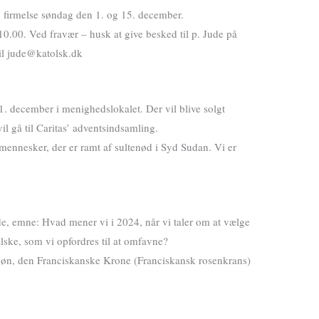
 firmelse søndag den 1. og 15. december.
0.00. Ved fravær – husk at give besked til p. Jude på
ail jude@katolsk.dk
1. december i menighedslokalet. Der vil blive solgt
l gå til Caritas’ adventsindsamling.
e mennesker, der er ramt af sultenød i Syd Sudan. Vi er
øde, emne: Hvad mener vi i 2024, når vi taler om at vælge
alske, som vi opfordres til at omfavne?
l bøn, den Franciskanske Krone (Franciskansk rosenkrans)