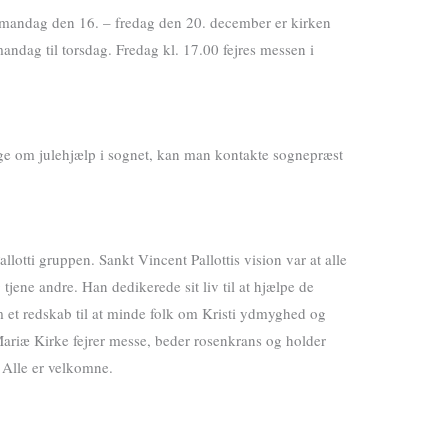
e mandag den 16. – fredag den 20. december er kirken
mandag til torsdag. Fredag kl. 17.00 fejres messen i
øge om julehjælp i sognet, kan man kontakte sognepræst
llotti gruppen. Sankt Vincent Pallottis vision var at alle
 tjene andre. Han dedikerede sit liv til at hjælpe de
om et redskab til at minde folk om Kristi ydmyghed og
 Mariæ Kirke fejrer messe, beder rosenkrans og holder
Alle er velkomne.