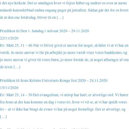
i det nye kirkeår. Det er søndagen hvor vi fejrer håbet og undrer os over at næste
måneds kalenderblad endnu engang peger på juleaften. Sådan går det for os hvert
år at den ene forårsdag, bliver til en […]
Prædiken til Den 1. Søndag i Advent 2020 – 29.11.2020
22/11/2020
Ev: Matt 25, 31 – 46 Når vi bliver givet et ansvar for noget, så føler vi at vi har en
værdi. Jo mere ansvar vi får på arbejdet jo mere værdi viser vores bankkonto, og
jo mere ansvar vi giver til vores børn, jo mere forstår de, at noget afhænger af om
de lever […]
Prædiken til Jesus Kristus Universets Konge fest 2020 – 24.11.2020
15/11/2020
Ev: Matt 25, 14 – 30 Det evangelium, vi netop har hørt, er alvorlige ord. Vi hører
fra Jesus at der kan komme en dag i vores liv, hvor vi vil se, at vi har spildt vores
liv – at vi ikke har brugt de evner vi har på noget fornuftigt. Det er alvorligt, og
[…]