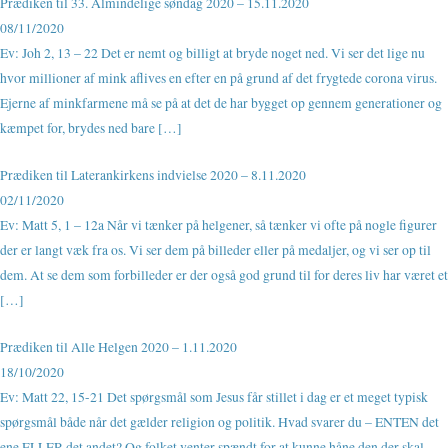
Prædiken til 33. Almindelige søndag 2020 – 15.11.2020
08/11/2020
Ev: Joh 2, 13 – 22 Det er nemt og billigt at bryde noget ned. Vi ser det lige nu
hvor millioner af mink aflives en efter en på grund af det frygtede corona virus.
Ejerne af minkfarmene må se på at det de har bygget op gennem generationer og
kæmpet for, brydes ned bare […]
Prædiken til Laterankirkens indvielse 2020 – 8.11.2020
02/11/2020
Ev: Matt 5, 1 – 12a Når vi tænker på helgener, så tænker vi ofte på nogle figurer
der er langt væk fra os. Vi ser dem på billeder eller på medaljer, og vi ser op til
dem. At se dem som forbilleder er der også god grund til for deres liv har været et
[…]
Prædiken til Alle Helgen 2020 – 1.11.2020
18/10/2020
Ev: Matt 22, 15-21 Det spørgsmål som Jesus får stillet i dag er et meget typisk
spørgsmål både når det gælder religion og politik. Hvad svarer du – ENTEN det
ene ELLER det andet? Og folket venter spændt for at kunne håne den der skal