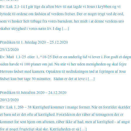
Ev: Luk 2,1-14 I går lige da aften blev til nat lagde vi Jesus i krybben og vi
lyttede til ordene om fødslen af verdens frelser. Der er noget trygt ved de ord,
som vi husker helt tilbage fra vores barndom, her midt i at denne verdens uro
skaber utryghed i vores nære liv. I dag […]
Prædiken til 1. Juledag 2020 – 25.12.2020
25/12/2020
Ev: Matt 1,1-25 eller 1, *18-25 Det er en underlig tid vi lever i. For godt et døgn
siden havde vi 100 planer om jul. Nu står vi her uden menigheden og skal fejre
Herrens fødsel med kamera. Optakten til nedlukningen lød at fejringen af Jesu
fødsel kun bør tage 30 minutter. Sådan er det at leve i […]
Prædiken til Juleaften 2020 – 24.12.2020
20/12/2020
Ev: Luk 1, 26b – 38 Kærlighed kommer i mange former. Når en forælder skælder
et barn ud er det ofte af kærlighed. Forælderen der råber af teenageren der er
kommet for sent hjem om aftenen, råber ikke af had, men af kærlighed – af angst
for at noget frygteligt skal ske. Kærligheden er så […]