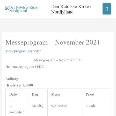
Gå
HO
Den Katolske Kirke i
til
Nordjylland
indholdet
Messeprogram – November 2021
Messeprogram
,
Nyheder
Messeprogram – November 2021
Hent messeprogram i
PDF.
Aalborg
Kastetvej 1, 9000
Dato
Dag
Messe
Præst
1.
Mandag
9.00 Messe
p. Jude
november