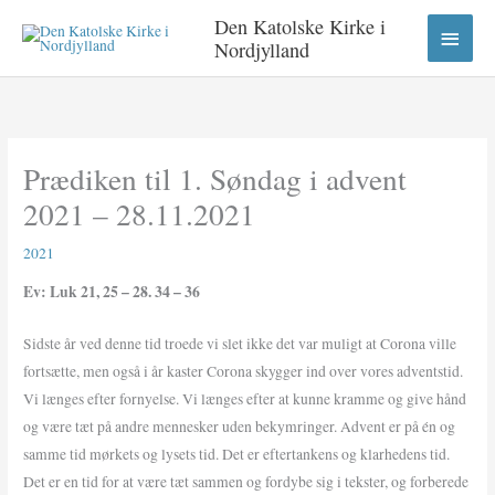
Gå
HOV
Den Katolske Kirke i
til
Nordjylland
indholdet
Prædiken til 1. Søndag i advent
2021 – 28.11.2021
2021
Ev: Luk 21, 25 – 28. 34 – 36
Sidste år ved denne tid troede vi slet ikke det var muligt at Corona ville
fortsætte, men også i år kaster Corona skygger ind over vores adventstid.
Vi længes efter fornyelse. Vi længes efter at kunne kramme og give hånd
og være tæt på andre mennesker uden bekymringer. Advent er på én og
samme tid mørkets og lysets tid. Det er eftertankens og klarhedens tid.
Det er en tid for at være tæt sammen og fordybe sig i tekster, og forberede