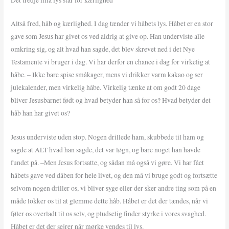
Altså fred, håb og kærlighed. I dag tænder vi håbets lys. Håbet er en stor
gave som Jesus har givet os ved aldrig at give op. Han underviste alle
omkring sig, og alt hvad han sagde, det blev skrevet ned i det Nye
Testamente vi bruger i dag. Vi har derfor en chance i dag for virkelig at
håbe. – Ikke bare spise småkager, mens vi drikker varm kakao og ser
julekalender, men virkelig håbe. Virkelig tænke at om godt 20 dage
bliver Jesusbarnet født og hvad betyder han så for os? Hvad betyder det
håb han har givet os?
Jesus underviste uden stop. Nogen drillede ham, skubbede til ham og
sagde at ALT hvad han sagde, det var løgn, og bare noget han havde
fundet på. –Men Jesus fortsatte, og sådan må også vi gøre. Vi har fået
håbets gave ved dåben for hele livet, og den må vi bruge godt og fortsætte
selvom nogen driller os, vi bliver syge eller der sker andre ting som på en
måde lokker os til at glemme dette håb. Håbet er det der tændes, når vi
føler os overladt til os selv, og pludselig finder styrke i vores svaghed.
Håbet er det der sejrer når mørke vendes til lys.