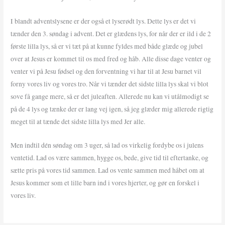
I blandt adventslysene er der også et lyserødt lys. Dette lys er det vi
tænder den 3. søndag i advent. Det er glædens lys, for når der er ild i de 2
første lilla lys, så er vi tæt på at kunne fyldes med både glæde og jubel
over at Jesus er kommet til os med fred og håb. Alle disse dage venter og
venter vi på Jesu fødsel og den forventning vi har til at Jesu barnet vil
forny vores liv og vores tro. Når vi tænder det sidste lilla lys skal vi blot
sove få gange mere, så er det juleaften. Allerede nu kan vi utålmodigt se
på de 4 lys og tænke der er lang vej igen, så jeg glæder mig allerede rigtig
meget til at tænde det sidste lilla lys med Jer alle.
Men indtil dén søndag om 3 uger, så lad os virkelig fordybe os i julens
ventetid. Lad os være sammen, hygge os, bede, give tid til eftertanke, og
sætte pris på vores tid sammen. Lad os vente sammen med håbet om at
Jesus kommer som et lille barn ind i vores hjerter, og gør en forskel i
vores liv.