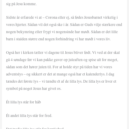
sig på Jesu komme.
Sidste år erfarede vi at – Corona eller ej, så fødes Jesusbarnet virkelig i
vores hjerter. Sådan vil det også ske i år. Sådan er Guds vilje stærkere end
nogen bekymring eller frygt vi nogensinde har mødt. Sådan er det lille
barn i stalden større end nogen forhindring vi har mødt i vores liv.
Også her i kirken tæller vi dagene til Jesus bliver født. Vi ved at der skal
gå 4 søndage før vi kan pakke gaver op juleaften og spise alt for meget,
sådan som det hører julen til. For at holde styr på tiden har vi vores
adventslys – og sikkert er det at mange også har et kalenderlys. I dag
tændes det første lys – vi tændte ét af de lilla lys. De lilla lys er hver et
symbol på noget Jesus har givet os.
Ét lilla lys står for håb
Ét andet lilla lys står for fred.
Det tredje lilla lys står for kærlighed