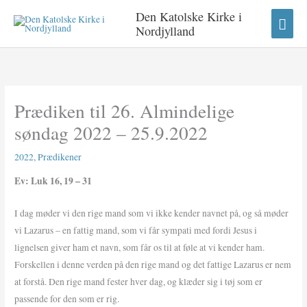
Gå
HO
Den Katolske Kirke i
til
Nordjylland
indholdet
Prædiken til 26. Almindelige
søndag 2022 – 25.9.2022
2022
,
Prædikener
Ev: Luk 16, 19 – 31
I dag møder vi den rige mand som vi ikke kender navnet på, og så møder
vi Lazarus – en fattig mand, som vi får sympati med fordi Jesus i
lignelsen giver ham et navn, som får os til at føle at vi kender ham.
Forskellen i denne verden på den rige mand og det fattige Lazarus er nem
at forstå. Den rige mand fester hver dag, og klæder sig i tøj som er
passende for den som er rig.