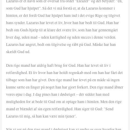
Lazarus er et navn som er oversat fra ordet ”Eleazer” og det betyder: ”én,
som Gud har hjulpet”. Så det vi må forstå er, at da Lazarus kommer i
himlen, er det fordi Gud har hjulpet ham ind i det evige Rige og tilgivet
hans synder. Lazarus har levet et liv, hvor han har bedt til Gud. Han har
bedt om Guds hjælp til at klare det svære liv, som han har gennemgået
hver dag, uden mad – uden kærlighed og uden succes i denne verden.
Lazarus har angret, bedt om tilgivelse og råbt på Gud. Måske har han
skældt Gud ud.
Den rige mand har aldrig haft brug for Gud. Han har levet sit liv i
retfærdighed. Et liv hvor han har holdt regnskab med om han har fået det
tilbage som han har givet. Den rige mand har levet på en måde så ingen
kunne sætte en finger på noget han har gjort forkert. Den rige mand åbner
vores øjne i dag. I dag pines han i dødsriget – dér sidder han med
muligheden for at bede til Gud om at optage ham i himlen. Men den rige
mand er blændet af sin egen retfærdighed. Han siger til Gud: ’Send
Lazarus til mig, så han kan være min tjener’.
Når vi ser på den rige mand i dødsriget kan vi undre os over hvorfor han