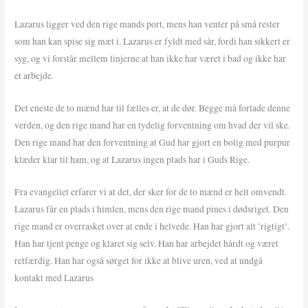
Lazarus ligger ved den rige mands port, mens han venter på små rester
som han kan spise sig mæt i. Lazarus er fyldt med sår, fordi han sikkert er
syg, og vi forstår mellem linjerne at han ikke har været i bad og ikke har
et arbejde.
Det eneste de to mænd har til fælles er, at de dør. Begge må forlade denne
verden, og den rige mand har en tydelig forventning om hvad der vil ske.
Den rige mand har den forventning at Gud har gjort en bolig med purpur
klæder klar til ham, og at Lazarus ingen plads har i Guds Rige.
Fra evangeliet erfarer vi at det, der sker for de to mænd er helt omvendt.
Lazarus får en plads i himlen, mens den rige mand pines i dødsriget. Den
rige mand er overrasket over at ende i helvede. Han har gjort alt ’rigtigt’.
Han har tjent penge og klaret sig selv. Han har arbejdet hårdt og været
retfærdig. Han har også sørget for ikke at blive uren, ved at undgå
kontakt med Lazarus