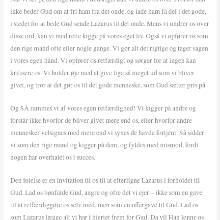
ikke beder Gud om at fri ham fra det onde, og lade ham få del i det gode,
i stedet for at bede Gud sende Lazarus til det onde. Mens vi undrer os over
disse ord, kan vi med rette kigge på vores eget liv. Også vi opfører os som
den rige mand ofte eller nogle gange. Vi gør alt det rigtige og tager sagen
i vores egen hånd. Vi opfører os retfærdigt og sørger for at ingen kan
kritisere os. Vi holder øje med at give lige så meget ud som vi bliver
givet, og tror at det gør os til det gode menneske, som Gud sætter pris på.
Og SÅ rammes vi af vores egen retfærdighed! Vi kigger på andre og
forstår ikke hvorfor de bliver givet mere end os, eller hvorfor andre
mennesker velsignes med mere end vi synes de havde fortjent. Så sidder
vi som den rige mand og kigger på dem, og fyldes med mismod, fordi
nogen har overhalet os i succes.
Den følelse er en invitation til os til at efterligne Lazarus i forholdet til
Gud. Lad os bønfalde Gud, angre og ofre det vi ejer – ikke som en gave
til at retfærdiggøre os selv med, men som en offergave til Gud. Lad os
som Lazarus lægge alt vi har i hjertet frem for Gud. Da vil Han lønne os