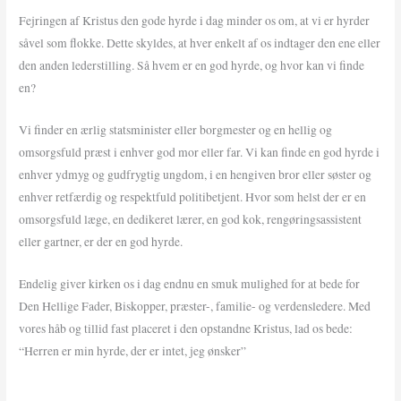
Fejringen af Kristus den gode hyrde i dag minder os om, at vi er hyrder
såvel som flokke. Dette skyldes, at hver enkelt af os indtager den ene eller
den anden lederstilling. Så hvem er en god hyrde, og hvor kan vi finde
en?
Vi finder en ærlig statsminister eller borgmester og en hellig og
omsorgsfuld præst i enhver god mor eller far. Vi kan finde en god hyrde i
enhver ydmyg og gudfrygtig ungdom, i en hengiven bror eller søster og
enhver retfærdig og respektfuld politibetjent. Hvor som helst der er en
omsorgsfuld læge, en dedikeret lærer, en god kok, rengøringsassistent
eller gartner, er der en god hyrde.
Endelig giver kirken os i dag endnu en smuk mulighed for at bede for
Den Hellige Fader, Biskopper, præster-, familie- og verdensledere. Med
vores håb og tillid fast placeret i den opstandne Kristus, lad os bede:
“Herren er min hyrde, der er intet, jeg ønsker”