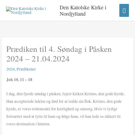
Gå
HO
Den Katolske Kirke i
til
Nordjylland
indholdet
Prædiken til 4. Søndag i Påsken
2024 – 21.04.2024
2024
,
Prædikener
Joh 10, 11 – 18
I dag, den fjerde søndag i påsken, fejrer kirken Kristus, den gode hyrde.
Han accepterede lidelse og død for at redde sin flok. Kristus, den gode
hyrde, er vores rollemodel for kærlighed og omsorg. Hvis vi lydigt
fortsætter med at lytte til ham og følge ham, vil han lede os sikkert til
vores destination i himlen.