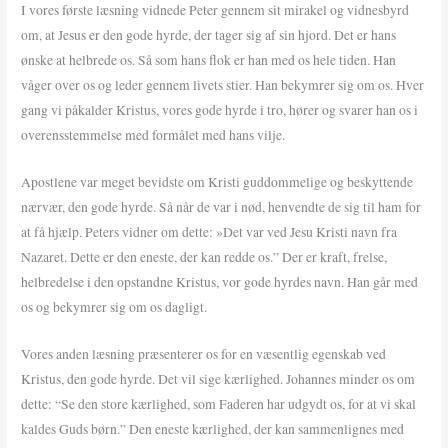
I vores første læsning vidnede Peter gennem sit mirakel og vidnesbyrd
om, at Jesus er den gode hyrde, der tager sig af sin hjord. Det er hans
ønske at helbrede os. Så som hans flok er han med os hele tiden. Han
våger over os og leder gennem livets stier. Han bekymrer sig om os. Hver
gang vi påkalder Kristus, vores gode hyrde i tro, hører og svarer han os i
overensstemmelse med formålet med hans vilje.
Apostlene var meget bevidste om Kristi guddommelige og beskyttende
nærvær, den gode hyrde. Så når de var i nød, henvendte de sig til ham for
at få hjælp. Peters vidner om dette: »Det var ved Jesu Kristi navn fra
Nazaret. Dette er den eneste, der kan redde os.” Der er kraft, frelse,
helbredelse i den opstandne Kristus, vor gode hyrdes navn. Han går med
os og bekymrer sig om os dagligt.
Vores anden læsning præsenterer os for en væsentlig egenskab ved
Kristus, den gode hyrde. Det vil sige kærlighed. Johannes minder os om
dette: “Se den store kærlighed, som Faderen har udgydt os, for at vi skal
kaldes Guds børn.” Den eneste kærlighed, der kan sammenlignes med