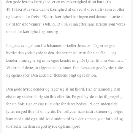
den gode hyrdes kærlighed, er en mors kærlighed til sit barn (Es
49:15).Kristus viste denne kærlighed til os ved at ofre sit liv som et offer
og løsesum for frelse. “Større kærlighed har ingen end denne: at sætte sit
liv til for sine venner” (Joh.15,13). Så vi må efterligne Kristus som vores
model for kærlighed og omsorg.
I dagens evangelium fra Johannes fortæller Jesus os: “Jeg er en god
hyrde: den gode hyrde er den, der sætter sit liv til for sine får … Jeg
kender mine egne, og mine egne kender mig. De lytter til min stemme…”
Vi lærer af dette, to afgørende lektioner. Den første, en god hyrdes rolle
og egenskaber. Den anden er flokkens pligt og reaktion.
Den gode hyrde kender og tager sig af sin hjord. Han er tålmodig, han
elsker og skader aldrig sin flok eller får. En god hyrde er let tilgængelig
for sin flok. Han er klar til at ofre for deres bedste. På den anden side
lytter en god flok til sin hyrde. Den adlyder hans instruktioner og følger
ham med tillid og tillid. Med andre ord skal der være et godt forhold og
forståelse mellem en god hyrde og hans hjord.