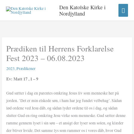
Gå
HO
Den Katolske Kirke i
til
Nordjylland
indholdet
Prædiken til Herrens Forklarelse
Fest 2023 – 06.08.2023
2023
,
Prædikener
Ev: Matt 17 , 1 – 9
Gud sætter i dag en parentes omkring Jesus liv som menneske her på
jorden. ’Det er min elskede søn, i ham har jeg fundet velbehag’. Sådan
lød ordene ved Jesu dåb, og sådan lyder ordene til os i dag, og sådan
slutter Gud en ring omkring Jesu virke som menneske. Gud sætter denne
ramme gennem lyset i sin søn – et ansigt der lyser som solen, og klæder
der bliver hvide. Det samme lys som rammer os i vores dåb, hvor Gud