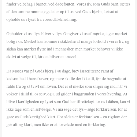
finder velbehag i barnet, ved døbefonten. Vores liv, som Guds barn, sættes
af den samme ramme, og det er op til os, ved Guds hjælp, fortsat at
opholde os i lyset fra vores dåbsklædning.
Opholder vi os i lys, bliver vi lys. Omgiver vi os af mørke, tager mørket
bolig i os. Mørket kan komme i skikkelse af mange forhold i vores liv, og
sådan kan mørket flytte ind i mennesker, men mørket behøver vi ikke
aktivt at vælge til, før det bliver en trussel.
Da Moses var på Guds bjerg i 40 dage, blev israelitterne ramt af
kedsomhed i hans fravær, og mere skulle der ikke til, før de begyndte at
falde fra og så tvivl om loven. Det er et mørke som sniger sig ind, når vi
vokser i tillid til os selv, og Gud glider i baggrunden i vores hverdag. At
blive i kærligheden og lyset som Gud har tilrettelagt for os i dåben, kan vi
ikke tage som en selvfølge. Vi må søge det lys – søge forklarelsen, for at
gøre os Guds kærlighed klart. For sådan er forklarelsen – en rigdom der
gør alting klart, men ikke er at forveksle med en forklaring.