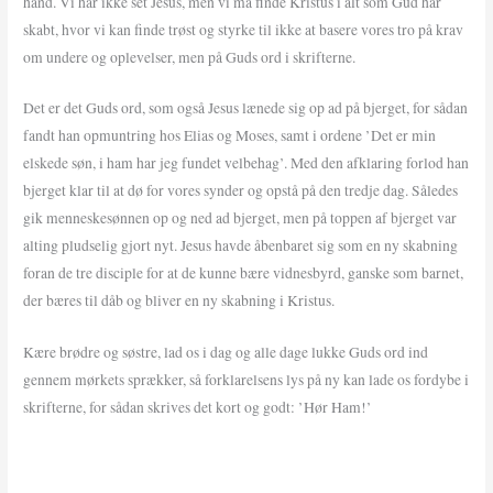
hånd. Vi har ikke set Jesus, men vi må finde Kristus i alt som Gud har
skabt, hvor vi kan finde trøst og styrke til ikke at basere vores tro på krav
om undere og oplevelser, men på Guds ord i skrifterne.
Det er det Guds ord, som også Jesus lænede sig op ad på bjerget, for sådan
fandt han opmuntring hos Elias og Moses, samt i ordene ’Det er min
elskede søn, i ham har jeg fundet velbehag’. Med den afklaring forlod han
bjerget klar til at dø for vores synder og opstå på den tredje dag. Således
gik menneskesønnen op og ned ad bjerget, men på toppen af bjerget var
alting pludselig gjort nyt. Jesus havde åbenbaret sig som en ny skabning
foran de tre disciple for at de kunne bære vidnesbyrd, ganske som barnet,
der bæres til dåb og bliver en ny skabning i Kristus.
Kære brødre og søstre, lad os i dag og alle dage lukke Guds ord ind
gennem mørkets sprækker, så forklarelsens lys på ny kan lade os fordybe i
skrifterne, for sådan skrives det kort og godt: ’Hør Ham!’