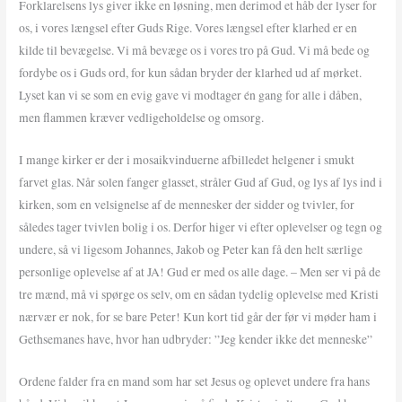
Forklarelsens lys giver ikke en løsning, men derimod et håb der lyser for
os, i vores længsel efter Guds Rige. Vores længsel efter klarhed er en
kilde til bevægelse. Vi må bevæge os i vores tro på Gud. Vi må bede og
fordybe os i Guds ord, for kun sådan bryder der klarhed ud af mørket.
Lyset kan vi se som en evig gave vi modtager én gang for alle i dåben,
men flammen kræver vedligeholdelse og omsorg.
I mange kirker er der i mosaikvinduerne afbilledet helgener i smukt
farvet glas. Når solen fanger glasset, stråler Gud af Gud, og lys af lys ind i
kirken, som en velsignelse af de mennesker der sidder og tvivler, for
således tager tvivlen bolig i os. Derfor higer vi efter oplevelser og tegn og
undere, så vi ligesom Johannes, Jakob og Peter kan få den helt særlige
personlige oplevelse af at JA! Gud er med os alle dage. – Men ser vi på de
tre mænd, må vi spørge os selv, om en sådan tydelig oplevelse med Kristi
nærvær er nok, for se bare Peter! Kun kort tid går der før vi møder ham i
Gethsemanes have, hvor han udbryder: ”Jeg kender ikke det menneske”
Ordene falder fra en mand som har set Jesus og oplevet undere fra hans