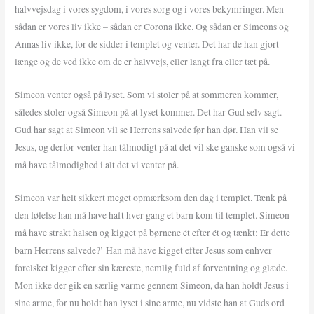
halvvejsdag i vores sygdom, i vores sorg og i vores bekymringer. Men
sådan er vores liv ikke – sådan er Corona ikke. Og sådan er Simeons og
Annas liv ikke, for de sidder i templet og venter. Det har de han gjort
længe og de ved ikke om de er halvvejs, eller langt fra eller tæt på.
Simeon venter også på lyset. Som vi stoler på at sommeren kommer,
således stoler også Simeon på at lyset kommer. Det har Gud selv sagt.
Gud har sagt at Simeon vil se Herrens salvede før han dør. Han vil se
Jesus, og derfor venter han tålmodigt på at det vil ske ganske som også vi
må have tålmodighed i alt det vi venter på.
Simeon var helt sikkert meget opmærksom den dag i templet. Tænk på
den følelse han må have haft hver gang et barn kom til templet. Simeon
må have strakt halsen og kigget på børnene ét efter ét og tænkt: Er dette
barn Herrens salvede?’ Han må have kigget efter Jesus som enhver
forelsket kigger efter sin kæreste, nemlig fuld af forventning og glæde.
Mon ikke der gik en særlig varme gennem Simeon, da han holdt Jesus i
sine arme, for nu holdt han lyset i sine arme, nu vidste han at Guds ord