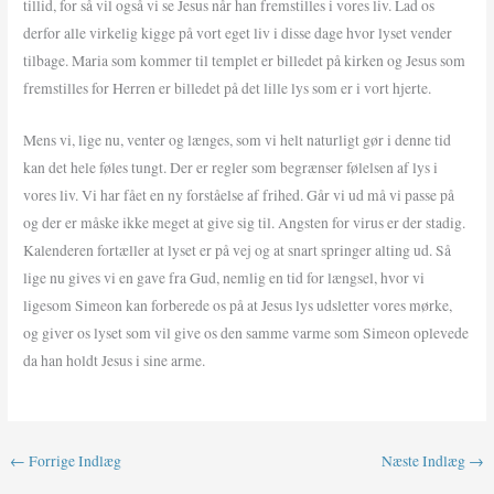
tillid, for så vil også vi se Jesus når han fremstilles i vores liv. Lad os
derfor alle virkelig kigge på vort eget liv i disse dage hvor lyset vender
tilbage. Maria som kommer til templet er billedet på kirken og Jesus som
fremstilles for Herren er billedet på det lille lys som er i vort hjerte.
Mens vi, lige nu, venter og længes, som vi helt naturligt gør i denne tid
kan det hele føles tungt. Der er regler som begrænser følelsen af lys i
vores liv. Vi har fået en ny forståelse af frihed. Går vi ud må vi passe på
og der er måske ikke meget at give sig til. Angsten for virus er der stadig.
Kalenderen fortæller at lyset er på vej og at snart springer alting ud. Så
lige nu gives vi en gave fra Gud, nemlig en tid for længsel, hvor vi
ligesom Simeon kan forberede os på at Jesus lys udsletter vores mørke,
og giver os lyset som vil give os den samme varme som Simeon oplevede
da han holdt Jesus i sine arme.
←
Forrige Indlæg
Næste Indlæg
→