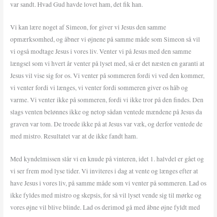
var sandt. Hvad Gud havde lovet ham, det fik han.
Vi kan lære noget af Simeon, for giver vi Jesus den samme
opmærksomhed, og åbner vi øjnene på samme måde som Simeon så vil
vi også modtage Jesus i vores liv. Venter vi på Jesus med den samme
længsel som vi hvert år venter på lyset med, så er det næsten en garanti at
Jesus vil vise sig for os. Vi venter på sommeren fordi vi ved den kommer,
vi venter fordi vi længes, vi venter fordi sommeren giver os håb og
varme. Vi venter ikke på sommeren, fordi vi ikke tror på den findes. Den
slags venten belønnes ikke og netop sådan ventede mændene på Jesus da
graven var tom. De troede ikke på at Jesus var væk, og derfor ventede de
med mistro. Resultatet var at de ikke fandt ham.
Med kyndelmissen slår vi en knude på vinteren, idet 1. halvdel er gået og
vi ser frem mod lyse tider. Vi inviteres i dag at vente og længes efter at
have Jesus i vores liv, på samme måde som vi venter på sommeren. Lad os
ikke fyldes med mistro og skepsis, for så vil lyset vende sig til mørke og
vores øjne vil blive blinde. Lad os derimod gå med åbne øjne fyldt med