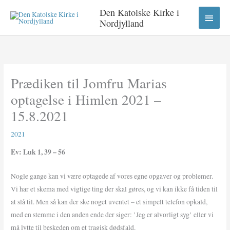
Gå
HOV
Den Katolske Kirke i
til
Nordjylland
indholdet
Prædiken til Jomfru Marias
optagelse i Himlen 2021 –
15.8.2021
2021
Ev: Luk 1, 39 – 56
Nogle gange kan vi være optagede af vores egne opgaver og problemer.
Vi har et skema med vigtige ting der skal gøres, og vi kan ikke få tiden til
at slå til. Men så kan der ske noget uventet – et simpelt telefon opkald,
med en stemme i den anden ende der siger: ’Jeg er alvorligt syg’ eller vi
må lytte til beskeden om et tragisk dødsfald.