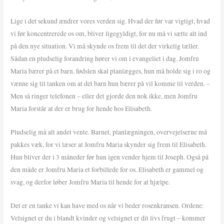
Lige i det sekund ændrer vores verden sig. Hvad der før var vigtigt, hvad
vi før koncentrerede os om, bliver ligegyldigt, for nu må vi sætte alt ind
på den nye situation. Vi må skynde os frem til det der virkelig tæller.
Sådan en pludselig forandring hører vi om i evangeliet i dag. Jomfru
Maria bærer på et barn. fødslen skal planlægges, hun må holde sig i ro og
vænne sig til tanken om at det barn hun bærer på vil komme til verden. –
Men så ringer telefonen – eller det gjorde den nok ikke, men Jomfru
Maria forstår at der er brug for hende hos Elisabeth.
Pludselig må alt andet vente. Barnet, planlægningen, overvejelserne må
pakkes væk, for vi læser at Jomfru Maria skynder sig frem til Elisabeth.
Hun bliver der i 3 måneder før hun igen vender hjem til Joseph. Også på
den måde er Jomfru Maria et forbillede for os. Elisabeth er gammel og
svag, og derfor løber Jomfru Maria til hende for at hjælpe.
Det er en tanke vi kan have med os når vi beder rosenkransen. Ordene:
Velsignet er du i blandt kvinder og velsignet er dit livs frugt – kommer