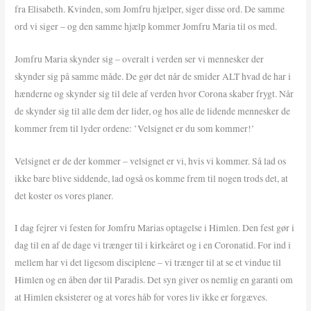
fra Elisabeth. Kvinden, som Jomfru hjælper, siger disse ord. De samme
ord vi siger – og den samme hjælp kommer Jomfru Maria til os med.
Jomfru Maria skynder sig – overalt i verden ser vi mennesker der
skynder sig på samme måde. De gør det når de smider ALT hvad de har i
hænderne og skynder sig til dele af verden hvor Corona skaber frygt. Når
de skynder sig til alle dem der lider, og hos alle de lidende mennesker de
kommer frem til lyder ordene: ’Velsignet er du som kommer!’
Velsignet er de der kommer – velsignet er vi, hvis vi kommer. Så lad os
ikke bare blive siddende, lad også os komme frem til nogen trods det, at
det koster os vores planer.
I dag fejrer vi festen for Jomfru Marias optagelse i Himlen. Den fest gør i
dag til en af de dage vi trænger til i kirkeåret og i en Coronatid. For ind i
mellem har vi det ligesom disciplene – vi trænger til at se et vindue til
Himlen og en åben dør til Paradis. Det syn giver os nemlig en garanti om
at Himlen eksisterer og at vores håb for vores liv ikke er forgæves.