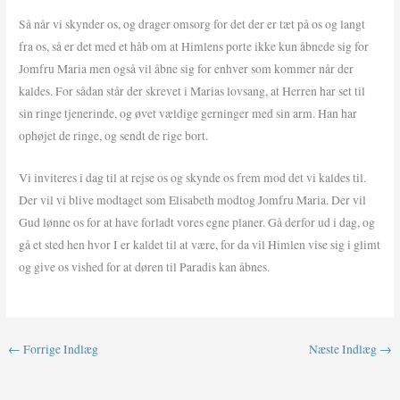
Så når vi skynder os, og drager omsorg for det der er tæt på os og langt
fra os, så er det med et håb om at Himlens porte ikke kun åbnede sig for
Jomfru Maria men også vil åbne sig for enhver som kommer når der
kaldes. For sådan står der skrevet i Marias lovsang, at Herren har set til
sin ringe tjenerinde, og øvet vældige gerninger med sin arm. Han har
ophøjet de ringe, og sendt de rige bort.
Vi inviteres i dag til at rejse os og skynde os frem mod det vi kaldes til.
Der vil vi blive modtaget som Elisabeth modtog Jomfru Maria. Der vil
Gud lønne os for at have forladt vores egne planer. Gå derfor ud i dag, og
gå et sted hen hvor I er kaldet til at være, for da vil Himlen vise sig i glimt
og give os vished for at døren til Paradis kan åbnes.
←
Forrige Indlæg
Næste Indlæg
→