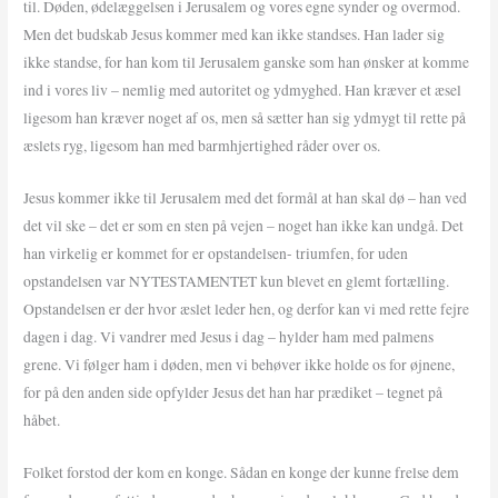
til. Døden, ødelæggelsen i Jerusalem og vores egne synder og overmod.
Men det budskab Jesus kommer med kan ikke standses. Han lader sig
ikke standse, for han kom til Jerusalem ganske som han ønsker at komme
ind i vores liv – nemlig med autoritet og ydmyghed. Han kræver et æsel
ligesom han kræver noget af os, men så sætter han sig ydmygt til rette på
æslets ryg, ligesom han med barmhjertighed råder over os.
Jesus kommer ikke til Jerusalem med det formål at han skal dø – han ved
det vil ske – det er som en sten på vejen – noget han ikke kan undgå. Det
han virkelig er kommet for er opstandelsen- triumfen, for uden
opstandelsen var NYTESTAMENTET kun blevet en glemt fortælling.
Opstandelsen er der hvor æslet leder hen, og derfor kan vi med rette fejre
dagen i dag. Vi vandrer med Jesus i dag – hylder ham med palmens
grene. Vi følger ham i døden, men vi behøver ikke holde os for øjnene,
for på den anden side opfylder Jesus det han har prædiket – tegnet på
håbet.
Folket forstod der kom en konge. Sådan en konge der kunne frelse dem