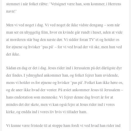
stemmet i når folket råbte: ’Velsignet være han, som kommer, i Herrens
navn!’
Men vi ved noget i dag. Vi ved noget de ikke vidste dengang – som når
man ser en uhyggelig film, hvor en kvinde går rundt i huset, uden at vide
at morderen står bag den næste dør. Vi sidder foran TV’et og holder os
for øjnene og hvisker ’pas på’ – for vi ved hvad der vil ske, men hun ved
det ikke.
Sådan en dag er det i dag. Jesus rider ind i Jerusalem på det dårligste dyr
der findes. I ydmyghed ankommer han, og folket fejrer ham uvidende,
mens vi holder os for øjnene og hvisker ’pas på’. Folket kan ikke høre os,
og de aner ikke hvad der venter. På æslet ankommer Jesus til Jerusalem –
hans endestation som menneske. Vi fejrer denne dag hvert år for at
mindes det der skete, men vi kan også fejre at Jesus rider ind i vores
kirke, og endda ind i vores liv hvis vi tillader ham.
Vi kunne være fristede til at stoppe ham fordi vi ved hvad han rider ind