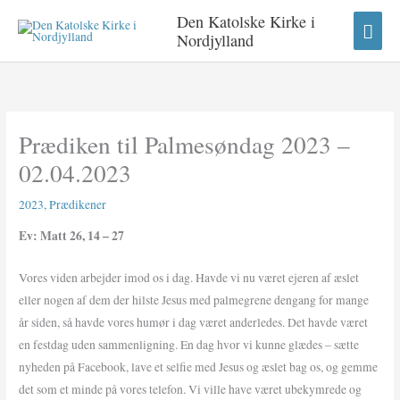
Gå
HO
Den Katolske Kirke i
til
Nordjylland
indholdet
Prædiken til Palmesøndag 2023 –
02.04.2023
2023
,
Prædikener
Ev: Matt 26, 14 – 27
Vores viden arbejder imod os i dag. Havde vi nu været ejeren af æslet
eller nogen af dem der hilste Jesus med palmegrene dengang for mange
år siden, så havde vores humør i dag været anderledes. Det havde været
en festdag uden sammenligning. En dag hvor vi kunne glædes – sætte
nyheden på Facebook, lave et selfie med Jesus og æslet bag os, og gemme
det som et minde på vores telefon. Vi ville have været ubekymrede og