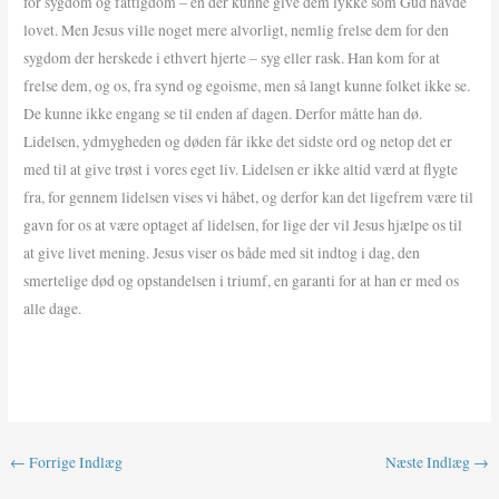
for sygdom og fattigdom – en der kunne give dem lykke som Gud havde
lovet. Men Jesus ville noget mere alvorligt, nemlig frelse dem for den
sygdom der herskede i ethvert hjerte – syg eller rask. Han kom for at
frelse dem, og os, fra synd og egoisme, men så langt kunne folket ikke se.
De kunne ikke engang se til enden af dagen. Derfor måtte han dø.
Lidelsen, ydmygheden og døden får ikke det sidste ord og netop det er
med til at give trøst i vores eget liv. Lidelsen er ikke altid værd at flygte
fra, for gennem lidelsen vises vi håbet, og derfor kan det ligefrem være til
gavn for os at være optaget af lidelsen, for lige der vil Jesus hjælpe os til
at give livet mening. Jesus viser os både med sit indtog i dag, den
smertelige død og opstandelsen i triumf, en garanti for at han er med os
alle dage.
←
Forrige Indlæg
Næste Indlæg
→