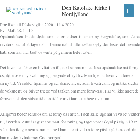
Gå
HO
Den Katolske Kirke i
til
Nordjylland
indholdet
Prædiken til Påskevigilie 2020 - 11.4.2020
Ev.: Matt 28, 1 - 10
Opstandelsen fra de døde, som vi er vidner til er en ny begyndelse, som Jesus
inviterer os til at tage del i. Denne nat af alle nætter opfylder Jesus det levende
håb, som han har bedt os vente på gennem hele fasten.
Det levende håb er en invitation til, at vi sammen med Jesu opstandelse må forny
os, iføre os en ny skabning og begynde et nyt liv. Men lige nu lever vi allerede i
en ny tid. Vi sidder hjemme og ser denne messe som livestream, og måske sidder
de voksne nu og bliver trætte ved tanken om mere fornyelse. Har vi ikke allerede
fornyet nok den sidste tid? En tid hvor vi har lavet hele livet om!
Alligevel beder Jesus os om at forny os i aften. I den stille uge har vi været vidner
til, hvordan Jesus har givet os trøst, forsoning og taget vores skyld på sig. Vi har
stået den tid gennem sammen med ham, for at vi kan fejre påske på hans ord, da
han møder kvinderne: Godmorgen!