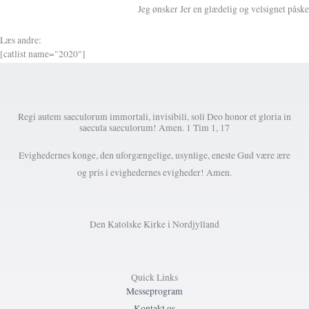
Jeg ønsker Jer en glædelig og velsignet påske
Læs andre:
[catlist name="2020"]
Regi autem saeculorum immortali, invisibili, soli Deo honor et gloria in
saecula saeculorum! Amen. 1 Tim 1, 17
Evighedernes konge, den uforgængelige, usynlige, eneste Gud være ære
og pris i evighedernes evigheder! Amen.
Den Katolske Kirke i Nordjylland
Quick Links
Messeprogram
Kontakt os