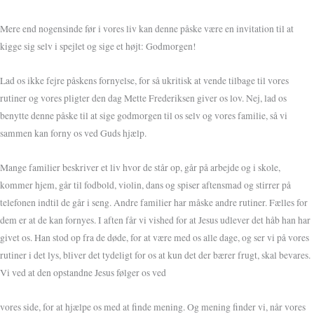
Mere end nogensinde før i vores liv kan denne påske være en invitation til at
kigge sig selv i spejlet og sige et højt: Godmorgen!
Lad os ikke fejre påskens fornyelse, for så ukritisk at vende tilbage til vores
rutiner og vores pligter den dag Mette Frederiksen giver os lov. Nej, lad os
benytte denne påske til at sige godmorgen til os selv og vores familie, så vi
sammen kan forny os ved Guds hjælp.
Mange familier beskriver et liv hvor de står op, går på arbejde og i skole,
kommer hjem, går til fodbold, violin, dans og spiser aftensmad og stirrer på
telefonen indtil de går i seng. Andre familier har måske andre rutiner. Fælles for
dem er at de kan fornyes. I aften får vi vished for at Jesus udlever det håb han har
givet os. Han stod op fra de døde, for at være med os alle dage, og ser vi på vores
rutiner i det lys, bliver det tydeligt for os at kun det der bærer frugt, skal bevares.
Vi ved at den opstandne Jesus følger os ved
vores side, for at hjælpe os med at finde mening. Og mening finder vi, når vores