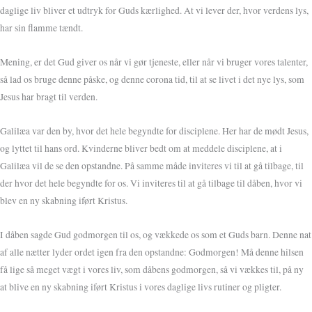
daglige liv bliver et udtryk for Guds kærlighed. At vi lever der, hvor verdens lys,
har sin flamme tændt.
Mening, er det Gud giver os når vi gør tjeneste, eller når vi bruger vores talenter,
så lad os bruge denne påske, og denne corona tid, til at se livet i det nye lys, som
Jesus har bragt til verden.
Galilæa var den by, hvor det hele begyndte for disciplene. Her har de mødt Jesus,
og lyttet til hans ord. Kvinderne bliver bedt om at meddele disciplene, at i
Galilæa vil de se den opstandne. På samme måde inviteres vi til at gå tilbage, til
der hvor det hele begyndte for os. Vi inviteres til at gå tilbage til dåben, hvor vi
blev en ny skabning iført Kristus.
I dåben sagde Gud godmorgen til os, og vækkede os som et Guds barn. Denne nat
af alle nætter lyder ordet igen fra den opstandne: Godmorgen! Må denne hilsen
få lige så meget vægt i vores liv, som dåbens godmorgen, så vi vækkes til, på ny
at blive en ny skabning iført Kristus i vores daglige livs rutiner og pligter.