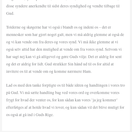
disse syndere anerkendte til sidst deres syndighed og vendte tilbage til
Gud.
Tolderne og skøgerne har vi også i blandt os og indeni os – det er
mennesker som har gjort noget galt, men vi må aldrig glemme at også de
og vi kan vende om fra deres og vores synd. Vi må ikke glemme at vi
også selv altid har den mulighed at vende om fra vores synd. Selvom vi
har sagt nej kan vi gå alligevel og gøre Guds vilje. Det er aldrig for sent
og det er aldrig for lidt. Gud strækker Sin hånd ud til os for altid at
invitere os til at vende om og komme nærmere Ham.
Lad os med den tanke forpligte os til både idéen og handlingen i vores tro
på Gud. Vi må sætte handling bag ved vores ord og overkomme vores
frygt for hvad der venter os, for kun sådan kan vores ’ja jeg kommer’
efterfølges af at holde hvad vi lover, og kun sådan vil det blive muligt for
os også at gå ind i Guds Rige.