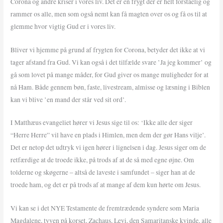
Corona og andre kriser i vores liv. Det er en frygt der er helt forståelig og
rammer os alle, men som også nemt kan få magten over os og få os til at
glemme hvor vigtig Gud er i vores liv.
Bliver vi hjemme på grund af frygten for Corona, betyder det ikke at vi
tager afstand fra Gud. Vi kan også i det tilfælde svare ’Ja jeg kommer’ og
gå som lovet på mange måder, for Gud giver os mange muligheder for at
nå Ham. Både gennem bøn, faste, livestream, almisse og læsning i Biblen
kan vi blive ’en mand der står ved sit ord’.
I Matthæus evangeliet hører vi Jesus sige til os: ‘Ikke alle der siger
“Herre Herre” vil have en plads i Himlen, men dem der gør Hans vilje’.
Det er netop det udtryk vi igen hører i lignelsen i dag. Jesus siger om de
retfærdige at de troede ikke, på trods af at de så med egne øjne. Om
tolderne og skøgerne – altså de laveste i samfundet – siger han at de
troede ham, og det er på trods af at mange af dem kun hørte om Jesus.
Vi kan se i det NYE Testamente de fremtrædende syndere som Maria
Magdalene, tyven på korset, Zachaus, Levi, den Samaritanske kvinde, alle