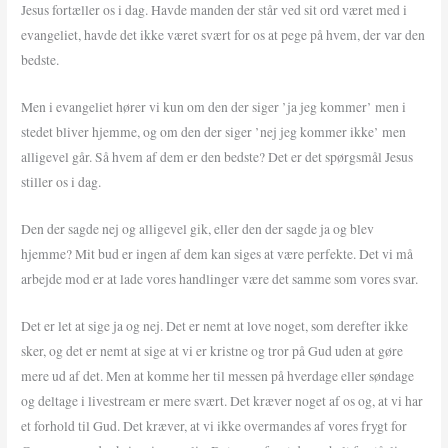
Jesus fortæller os i dag. Havde manden der står ved sit ord været med i
evangeliet, havde det ikke været svært for os at pege på hvem, der var den
bedste.
Men i evangeliet hører vi kun om den der siger ’ja jeg kommer’ men i
stedet bliver hjemme, og om den der siger ’nej jeg kommer ikke’ men
alligevel går. Så hvem af dem er den bedste? Det er det spørgsmål Jesus
stiller os i dag.
Den der sagde nej og alligevel gik, eller den der sagde ja og blev
hjemme? Mit bud er ingen af dem kan siges at være perfekte. Det vi må
arbejde mod er at lade vores handlinger være det samme som vores svar.
Det er let at sige ja og nej. Det er nemt at love noget, som derefter ikke
sker, og det er nemt at sige at vi er kristne og tror på Gud uden at gøre
mere ud af det. Men at komme her til messen på hverdage eller søndage
og deltage i livestream er mere svært. Det kræver noget af os og, at vi har
et forhold til Gud. Det kræver, at vi ikke overmandes af vores frygt for